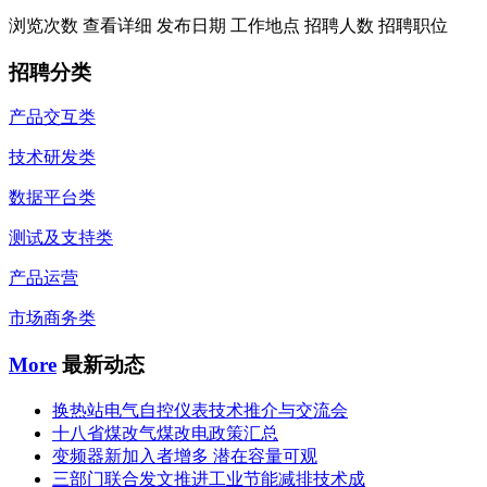
浏览次数
查看详细
发布日期
工作地点
招聘人数
招聘职位
招聘分类
产品交互类
技术研发类
数据平台类
测试及支持类
产品运营
市场商务类
More
最新动态
换热站电气自控仪表技术推介与交流会
十八省煤改气煤改电政策汇总
变频器新加入者增多 潜在容量可观
三部门联合发文推进工业节能减排技术成