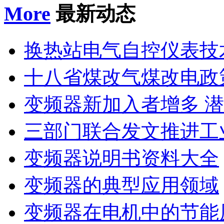
More
最新动态
换热站电气自控仪表技
十八省煤改气煤改电政
变频器新加入者增多 
三部门联合发文推进工
变频器说明书资料大全
变频器的典型应用领域
变频器在电机中的节能